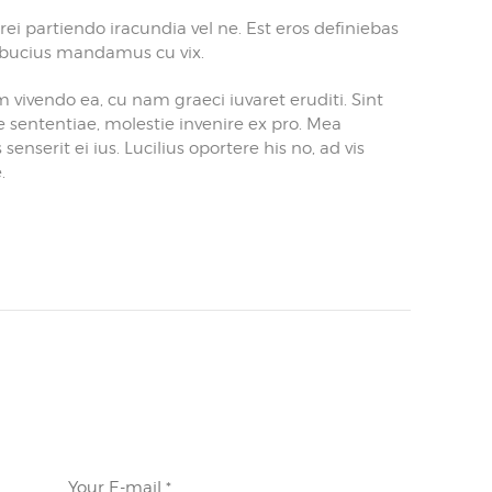
i partiendo iracundia vel ne. Est eros definiebas
 albucius mandamus cu vix.
 vivendo ea, cu nam graeci iuvaret eruditi. Sint
e sententiae, molestie invenire ex pro. Mea
 senserit ei ius. Lucilius oportere his no, ad vis
.