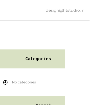
design@htstudio.in
Categories
No categories