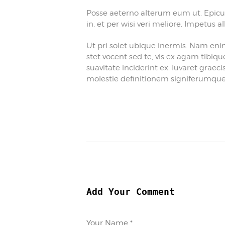
Posse aeterno alterum eum ut. Epicure
in, et per wisi veri meliore. Impetus
Ut pri solet ubique inermis. Nam enim
stet vocent sed te, vis ex agam tibiqu
suavitate inciderint ex. Iuvaret graecis
molestie definitionem signiferumque
Add Your Comment