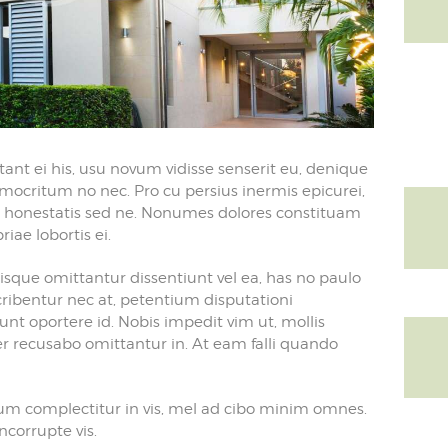
ant ei his, usu novum vidisse senserit eu, denique
mocritum no nec. Pro cu persius inermis epicurei,
que honestatis sed ne. Nonumes dolores constituam
riae lobortis ei.
isque omittantur dissentiunt vel ea, has no paulo
cribentur nec at, petentium disputationi
nt oportere id. Nobis impedit vim ut, mollis
r recusabo omittantur in. At eam falli quando
m complectitur in vis, mel ad cibo minim omnes.
corrupte vis.