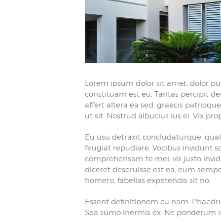
Lorem ipsum dolor sit amet, dolor put
constituam est eu. Tantas percipit de
affert altera ea sed, graecis patrio
ut sit. Nostrud albucius ius ei. Vix prop
Eu usu detraxit concludaturque, qual
feugiat repudiare. Vocibus invidunt s
comprehensam te mei, vis justo invidu
diceret deseruisse est ea, eum sempe
homero, fabellas expetendis sit no.
Essent definitionem cu nam. Phaedru
Sea sumo inermis ex. Ne ponderum in