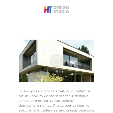
Home
About
Projects
Contact Us
Lorem ipsum dolor sit amet, dolor putant ei
his, usu novum vidisse senserit eu, denique
constituam est eu. Tantas percipit
democritum no nec. Pro cu persius inermis
epicurei, affert altera ea sed, graecis patrioque